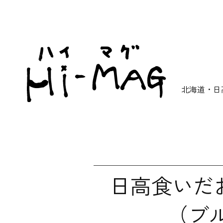
北海道・日
日高食いだおれ
（ブ