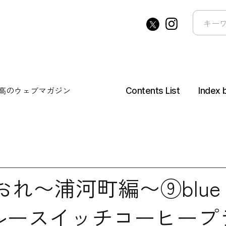
高の
ウェブマガジン
Contents List
Index 
〜浦河町編〜⑨blue SW
ルースイッチコーヒープ