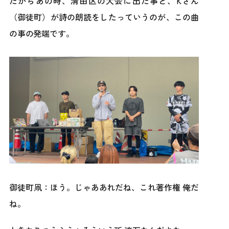
だからあの時、清田区の大会に出た事と、Kさん
（御徒町）が詩の朗読をしたっていうのが、この曲
の事の発端です。
御徒町凧：ほう。じゃああれだね、これ著作権 俺だ
ね。