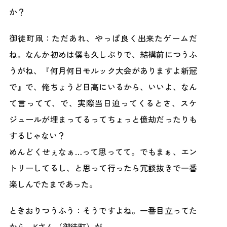
か？
御徒町凧：ただあれ、やっぱ良く出来たゲームだ
ね。なんか初めは僕も久しぶりで、結構前につうふ
うがね、『何月何日モルック大会がありますよ新冠
で』で、俺ちょうど日高にいるから、いいよ、なん
て言ってて、で、実際当日迫ってくるとさ、スケ
ジュールが埋まってるってちょっと億劫だったりも
するじゃない？
めんどくせぇなぁ…って思ってて。でもまぁ、エン
トリーしてるし、と思って行ったら冗談抜きで一番
楽しんでたまであった。
ときおりつうふう：そうですよね。一番目立ってた
から、Kさん（御徒町）が。