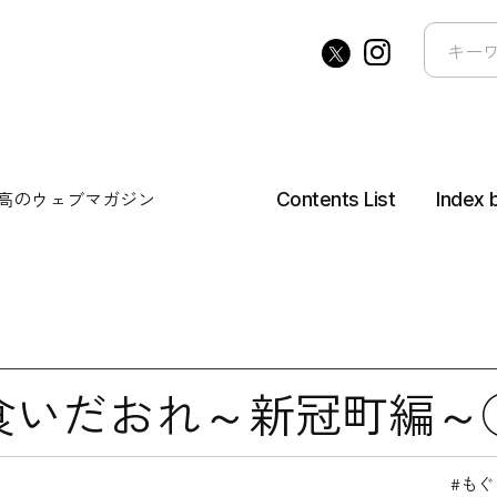
高の
ウェブマガジン
Contents List
Index 
食いだおれ～新冠町編～
もぐ