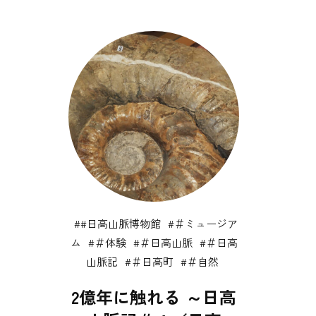
#日高山脈博物館
＃ミュージア
ム
＃体験
＃日高山脈
＃日高
山脈記
＃日高町
＃自然
2億年に触れる ～日高