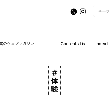
高の
ウェブマガジン
Contents List
Index 
＃体験