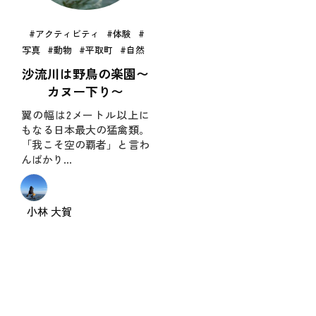
アクティビティ
体験
写真
動物
平取町
自然
沙流川は野鳥の楽園
〜
カヌー下り〜
翼の幅は2メートル以上に
もなる日本最大の猛禽類。
「我こそ空の覇者」と言わ
んばかり…
小林 大賀